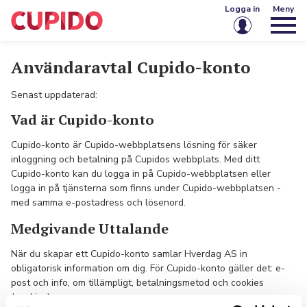
Logga in
Meny
E-post eller användarnamn
Användaravtal Cupido-konto
Senast uppdaterad:
Lösenord
Vad är Cupido-konto
Cupido-konto är Cupido-webbplatsens lösning för säker
Kom ihåg mig på den här enheten
inloggning och betalning på Cupidos webbplats. Med ditt
Cupido-konto kan du logga in på Cupido-webbplatsen eller
Logga in
logga in på tjänsterna som finns under Cupido-webbplatsen -
med samma e-postadress och lösenord.
Glömt lösenordet?
Skapa konto
Medgivande Uttalande
När du skapar ett Cupido-konto samlar Hverdag AS in
obligatorisk information om dig. För Cupido-konto gäller det: e-
post och info, om tillämpligt, betalningsmetod och cookies
(cookies).