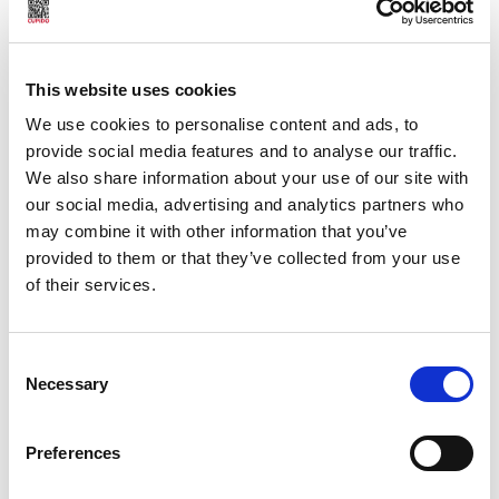
Du kan se vilka personuppgifter som är kopplade till dig under
"mitt konto" när du är inloggad.
Du har tillgång till rättelse och radering av information om dig
This website uses cookies
själv.
We use cookies to personalise content and ads, to
Din personliga information hanteras av Hverdag AS tills du aktivt
provide social media features and to analyse our traffic.
väljer att avbryta ditt medlemskap, eller om du inte loggar in på
We also share information about your use of our site with
ditt konto inom ett år. När du tar bort medlemskapet kommer din
our social media, advertising and analytics partners who
personliga information att raderas inom en månad.
may combine it with other information that you’ve
Integritet (Personvern)
provided to them or that they’ve collected from your use
of their services.
Genom att registrera dig på Cupido-webbplatsen accepterar du
också integritetsförklaringen
Privacy Policy
med hjälp av
Cupido-webbplatsen.
Consent
Necessary
Cookies och Google Analytics
Selection
Genom att använda Cupidos webbplatser godkänner du att
Preferences
cookies placeras i medlemmens webbläsare. Läs mer om hur
Cookies och GoogleAnaytics
används på Cupidos