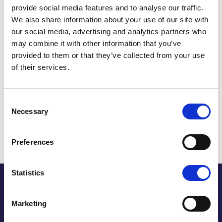
PRESSEKONTAKT
provide social media features and to analyse our traffic.
We also share information about your use of our site with
POST Adresse
our social media, advertising and analytics partners who
may combine it with other information that you’ve
REDAKSJON
provided to them or that they’ve collected from your use
of their services.
TILBAKEMELDINGER/TIPS
INNSENDELSE AV EROTISKE TEKSTER
Consent
Necessary
Selection
Preferences
Statistics
Bladet Cupido
Marketing
Hur det började