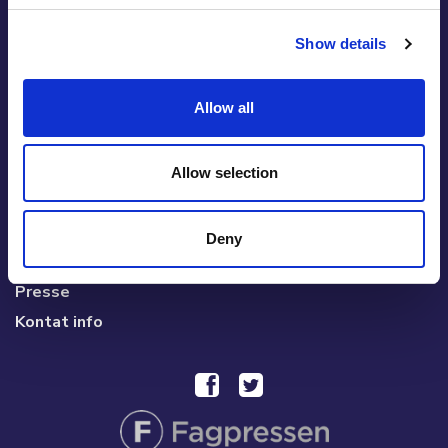
Hvem leser Cupido?
Cupido Panel
Show details
Cupido Club
Allow all
Användaravtal
Vad är cupido club
Allow selection
Brukerveiledning/Hjelp
Deny
Hverdag AS
Presse
Kontat info