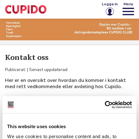
Logga in
Meny
E-post eller användarnamn
Lösenord
Kontakt oss
Kom ihåg mig på den här enheten
Publicerat:
| Senast uppdaterad:
Her er en oversikt over hvordan du kommer i kontakt
Logga in
med rett vedkommende eller avdeling hos Cupido.
Glömt lösenordet?
Skapa konto
ANNONSE
BLADABONNEMENT
This website uses cookies
CUPIDO CLUB
We use cookies to personalise content and ads, to