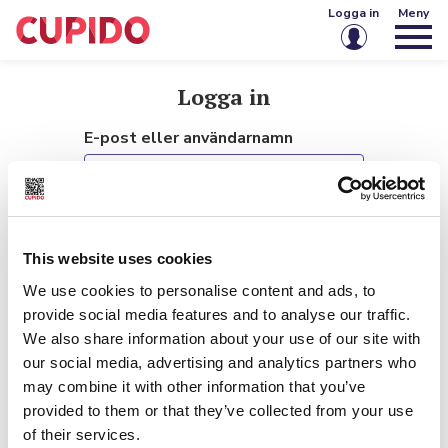
Logga in
Meny
E-post eller användarnamn
Logga in
E-post eller användarnamn
Lösenord
Lösenord
Kom ihåg mig på den här enheten
This website uses cookies
Logga in
We use cookies to personalise content and ads, to
Kom ihåg mig på den här
Glömt lösenordet?
Skapa konto
provide social media features and to analyse our traffic.
enheten
We also share information about your use of our site with
our social media, advertising and analytics partners who
Logga in
may combine it with other information that you’ve
provided to them or that they’ve collected from your use
Glömt lösenordet?
of their services.
Har du ikke Cupido-konto?
Skapa konto